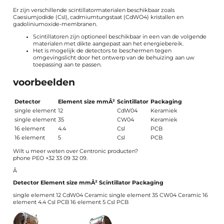
Er zijn verschillende scintillatormaterialen beschikbaar zoals
Caesiumjodide (CsI), cadmiumtungstaat (CdWO4) kristallen en
gadoliniumoxide-membranen.
Scintillatoren zijn optioneel beschikbaar in een van de volgende
materialen met dikte aangepast aan het energiebereik.
Het is mogelijk de detectors te beschermen tegen
omgevingslicht door het ontwerp van de behuizing aan uw
toepassing aan te passen.
voorbeelden
Detector
Element size mmÂ²
Scintillator
Packaging
single element
12
CdW04
Keramiek
single element
35
CW04
Keramiek
16 element
4.4
Csl
PCB
16 element
5
Csl
PCB
Wilt u meer weten over Centronic producten?
phone PEO +32 33 09 32 09.
Â
Detector
Element size mmÂ²
Scintillator
Packaging
single element 12 CdW04 Ceramic single element 35 CW04 Ceramic 16
element 4.4 Csl PCB 16 element 5 Csl PCB