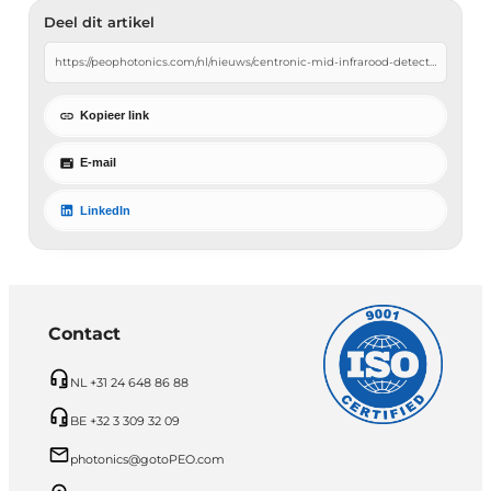
Deel dit artikel
Kopieer link
E-mail
LinkedIn
Contact
NL +31 24 648 86 88
BE +32 3 309 32 09
photonics@gotoPEO.com