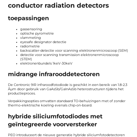
conductor radiation detectors
toepassingen
gassensoring
optische pyrometrie
vlammeting
eyesafe designator detectie
radiometrie
backscatter-detectie voor scanning elektronenmicroscoop (SEM)
detectie voor scanning transmission elektronenmicroscoop
(STEM)
elektronenbundels 1keV-30keV
midrange infrarooddetectoren
De Centronic 9IR infraroodfotodiode is geschikt in een bereik van 1.8-2.3
Âµm door gebruik van GaAsSb/GaInAsSb heterostructuren tijdens het
productieproces.
Verpakkingsopties omvatten standaard TO-behuizingen met of zonder
thermo-elektrische koeling evenals chip-on-board.
hybride siliciumfotodiodes met
geïntegreerde voorversterker
PEO introduceert de nieuwe generatie hybride siliciumfotodetectoren