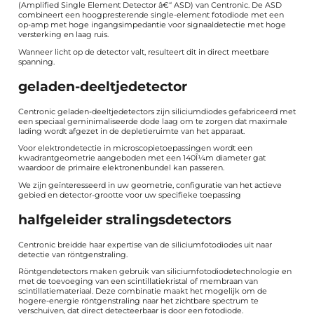
(Amplified Single Element Detector â€“ ASD) van Centronic. De ASD
combineert een hoogpresterende single-element fotodiode met een
op-amp met hoge ingangsimpedantie voor signaaldetectie met hoge
versterking en laag ruis.
Wanneer licht op de detector valt, resulteert dit in direct meetbare
spanning.
geladen-deeltjedetector
Centronic geladen-deeltjedetectors zijn siliciumdiodes gefabriceerd met
een speciaal geminimaliseerde dode laag om te zorgen dat maximale
lading wordt afgezet in de depletieruimte van het apparaat.
Voor elektrondetectie in microscopietoepassingen wordt een
kwadrantgeometrie aangeboden met een 140Î¼m diameter gat
waardoor de primaire elektronenbundel kan passeren.
We zijn geïnteresseerd in uw geometrie, configuratie van het actieve
gebied en detector-grootte voor uw specifieke toepassing
halfgeleider stralingsdetectors
Centronic breidde haar expertise van de siliciumfotodiodes uit naar
detectie van röntgenstraling.
Röntgendetectors maken gebruik van siliciumfotodiodetechnologie en
met de toevoeging van een scintillatiekristal of membraan van
scintillatiemateriaal. Deze combinatie maakt het mogelijk om de
hogere-energie röntgenstraling naar het zichtbare spectrum te
verschuiven, dat direct detecteerbaar is door een fotodiode.