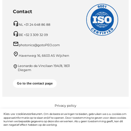
Contact
NL +31 24 648 86 88
BE +32 3 309 32 09
photonics@gotoPEO.com
Havenweg 16, 6603 AS Wijchen
Leonardo da Vincilaan 19A/8, 1831
Diegem
Go to the contact page
Privacy policy
Kies uw cookievoorkeuren.
Om de beste ervaringen te bieden, gebruiken we o.a. cookies om
PEO B.V. © 2026 Alle rechten voorbehouden
apparaatinformatie op te slaan en/of te openen. Door toestemming te geven voor deze cookies
kunnen we bepaalde gegevens op deze site verwerken. Als u geen toestemming geeft, kan dit
een negatief effect hebben op de werking.