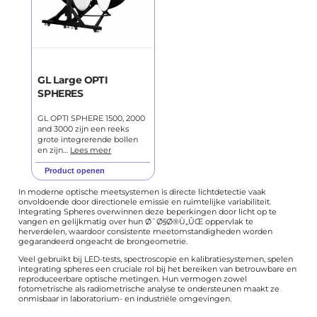
GL Large OPTI
SPHERES
GL OPTI SPHERE 1500, 2000
and 3000 zijn een reeks
grote integrerende bollen
en zijn…
Lees meer
Product openen
In moderne optische meetsystemen is directe lichtdetectie vaak
onvoldoende door directionele emissie en ruimtelijke variabiliteit.
Integrating Spheres overwinnen deze beperkingen door licht op te
vangen en gelijkmatig over hun Ø¯Ø§Ø®Ù„ÛŒ oppervlak te
herverdelen, waardoor consistente meetomstandigheden worden
gegarandeerd ongeacht de brongeometrie.
Veel gebruikt bij LED-tests, spectroscopie en kalibratiesystemen, spelen
integrating spheres een cruciale rol bij het bereiken van betrouwbare en
reproduceerbare optische metingen. Hun vermogen zowel
fotometrische als radiometrische analyse te ondersteunen maakt ze
onmisbaar in laboratorium- en industriële omgevingen.