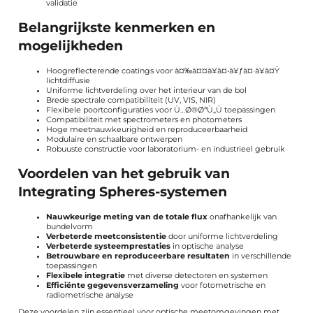
validatie
Belangrijkste kenmerken en
mogelijkheden
Hoogreflecterende coatings voor à¤‰à¤¤à¥à¤•à¥ƒà¤·à¥à¤Ÿ
lichtdiffusie
Uniforme lichtverdeling over het interieur van de bol
Brede spectrale compatibiliteit (UV, VIS, NIR)
Flexibele poortconfiguraties voor Ù…Ø®ØªÙ„Ù toepassingen
Compatibiliteit met spectrometers en photometers
Hoge meetnauwkeurigheid en reproduceerbaarheid
Modulaire en schaalbare ontwerpen
Robuuste constructie voor laboratorium- en industrieel gebruik
Voordelen van het gebruik van
Integrating Spheres-systemen
Nauwkeurige meting van de totale flux
onafhankelijk van
bundelvorm
Verbeterde meetconsistentie
door uniforme lichtverdeling
Verbeterde systeemprestaties
in optische analyse
Betrouwbare en reproduceerbare resultaten
in verschillende
toepassingen
Flexibele integratie
met diverse detectoren en systemen
Efficiënte gegevensverzameling
voor fotometrische en
radiometrische analyse
Deze voordelen zijn essentieel voor optische meetomgevingen met