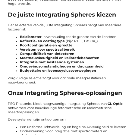
hoge precisie.
De juiste Integrating Spheres kiezen
Het selecteren van de juiste Integrating Spheres hangt van meerdere
factoren af:
Boldiameter
in verhouding tot de grootte van de lichtbron
Reflectie- en coatingtype
(bijv. PTFE, BaSOâ‚„)
Poortconfiguratie en -grootte
Vereisten voor spectraal bereik
Compatibiliteit van detectoren
Meetnauwkeurigheid en kalibratiebehoeften
Integratie met bestaande systemen
Omgevingsomstandigheden en duurzaamheid
Budgettaire en levenscyclusoverwegingen
Zorgvuldige selectie zorgt voor optimale meetprestaties en
nauwkeurigheid.
Onze Integrating Spheres-oplossingen
PEO Photonics biedt hoogwaardige Integrating Spheres van
GL Optic
,
ontworpen voor nauwkeurige fotometrische en radiometrische
meettoepassingen.
Deze systemen zijn ontworpen om:
Een uniforme lichtverdeling en hoge nauwkeurigheid te leveren
Ondersteuning voor integratie met spectrometers en