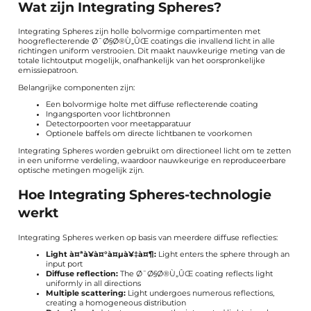
Wat zijn Integrating Spheres?
Integrating Spheres zijn holle bolvormige compartimenten met
hoogreflecterende Ø¯Ø§Ø®Ù„ÛŒ coatings die invallend licht in alle
richtingen uniform verstrooien. Dit maakt nauwkeurige meting van de
totale lichtoutput mogelijk, onafhankelijk van het oorspronkelijke
emissiepatroon.
Belangrijke componenten zijn:
Een bolvormige holte met diffuse reflecterende coating
Ingangsporten voor lichtbronnen
Detectorpoorten voor meetapparatuur
Optionele baffels om directe lichtbanen te voorkomen
Integrating Spheres worden gebruikt om directioneel licht om te zetten
in een uniforme verdeling, waardoor nauwkeurige en reproduceerbare
optische metingen mogelijk zijn.
Hoe Integrating Spheres-technologie
werkt
Integrating Spheres werken op basis van meerdere diffuse reflecties:
Light à¤ªà¥à¤°à¤µà¥‡à¤¶:
Light enters the sphere through an
input port
Diffuse reflection:
The Ø¯Ø§Ø®Ù„ÛŒ coating reflects light
uniformly in all directions
Multiple scattering:
Light undergoes numerous reflections,
creating a homogeneous distribution