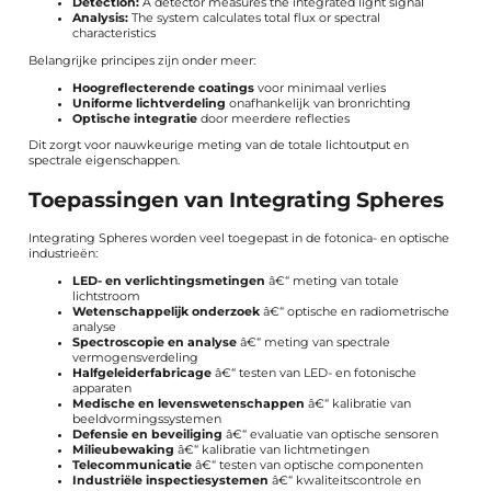
Detection:
A detector measures the integrated light signal
Analysis:
The system calculates total flux or spectral
characteristics
Belangrijke principes zijn onder meer:
Hoogreflecterende coatings
voor minimaal verlies
Uniforme lichtverdeling
onafhankelijk van bronrichting
Optische integratie
door meerdere reflecties
Dit zorgt voor nauwkeurige meting van de totale lichtoutput en
spectrale eigenschappen.
Toepassingen van Integrating Spheres
Integrating Spheres worden veel toegepast in de fotonica- en optische
industrieën:
LED- en verlichtingsmetingen
â€“ meting van totale
lichtstroom
Wetenschappelijk onderzoek
â€“ optische en radiometrische
analyse
Spectroscopie en analyse
â€“ meting van spectrale
vermogensverdeling
Halfgeleiderfabricage
â€“ testen van LED- en fotonische
apparaten
Medische en levenswetenschappen
â€“ kalibratie van
beeldvormingssystemen
Defensie en beveiliging
â€“ evaluatie van optische sensoren
Milieubewaking
â€“ kalibratie van lichtmetingen
Telecommunicatie
â€“ testen van optische componenten
Industriële inspectiesystemen
â€“ kwaliteitscontrole en