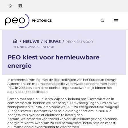
PHOTONICS
/
NIEUWS
/
NIEUWS
/
PEO KIEST VOOR
HERNIEUWBARE ENERGIE
PEO kiest voor hernieuwbare
energie
In overeenstemming met de doelstellingen van het
European Energy
Agreement
, en met maatschappelijk verantwoord ondernemen, heeft
PEO in 2015 besloten deze doelstellingen daadwerkelijk binnen het
eigen bedrijf te realiseren.
Samen met onze buur
Berko
Wijchen, bekend om ‘Customization in
compressed air’, hebben we het bedrijf ‘
100%Zonnig
’ ingehuurd om 376
zonnepanelen te installeren zodat we 2016 zo energieneutraal mogelijk
kunnen starten. Daarnaast is ons beleid erop gericht om in 2016 alle
bedrijfsauto’s hybride of elektrisch te laten rijden.
Kortom, we proberen voor zowel vervoer als werkomgeving op zonne-
energie te vertrouwen, om zo een betrouwbare, betaalbare en meest
duurzame energievoorziening te waarborgen.