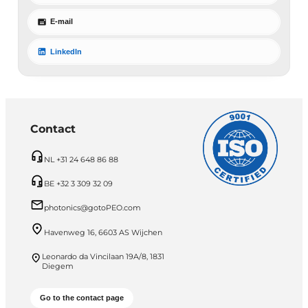
E-mail
LinkedIn
Contact
NL +31 24 648 86 88
BE +32 3 309 32 09
photonics@gotoPEO.com
Havenweg 16, 6603 AS Wijchen
Leonardo da Vincilaan 19A/8, 1831
Diegem
Go to the contact page