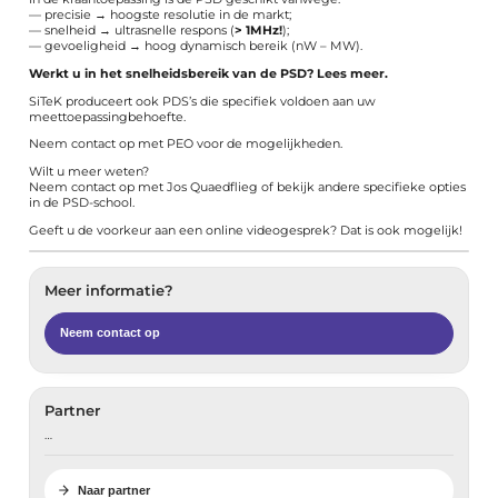
— precisie → hoogste resolutie in de markt;
— snelheid → ultrasnelle respons (
> 1MHz!
);
— gevoeligheid → hoog dynamisch bereik (nW – MW).
Werkt u in het snelheidsbereik van de PSD?
Lees meer.
SiTeK produceert ook PDS’s die specifiek voldoen aan uw
meettoepassingbehoefte.
Neem contact op met PEO
voor de mogelijkheden.
Wilt u meer weten?
Neem contact op met
Jos Quaedflieg
of bekijk andere specifieke opties
in de
PSD-school
.
Geeft u de voorkeur aan een online videogesprek? Dat is ook mogelijk!
Meer informatie?
Neem contact op
Partner
…
Naar partner