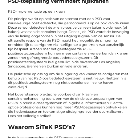
PSD-toepassing vermindert hijskranen
PSD-implementatie op een kraan
Dit principe werkt op basis van een sensor met een PSD voor
nauwkeurige positiedetectie, die gemonteerd is op de bok van de kraan.
Deze sensor detecteert de x- en y-positie van een baken op de haak (of
haken) waaraan de container hangt. Dankzij de PSD wordt de beweging
van de lading opgenomen in het uitgangssignaal van de sensor. De
ultrasnelle respons van de PSD maakt het mogelijk de slingering
onmiddellijk te corrigeren via intelligente algoritmen, wat aanzienlijk
tijd bespaart. Kranen met het geïntegreerde PSD-
positiedetectiesysteem kunnen meer containers verwerken dan kranen
zonder het geïntegreerde positiedetectiesysteem. Dit
positiedetectiesysteem is al gebruikt in de havens van Los Angeles,
Singapore, Bremen en Durban en vele anderen.
De praktische oplossing om de slingering van kranen te corrigeren met
behulp van het PSD-positiedetectiesysteem is niet nieuw. Niettemin is
dit positiedetectiesysteem nog niet operationeel in elke haven
wereldwijd.
Het bovenstaande praktische voorbeeld van kraan- en
containerbehandeling toont een van de eindeloze toepassingen van
PSD’s in precisie-meetsystemen of in gehele infrastructuren. Electro-
optica-professionals kunnen nog meer PSD-toepassingen ontwikkelen
die hedendaagse en toekomstige uitdagingen verder optimaliseren.
Lees het volledige artikel!
Waarom SiTeK PSD’s?
In de kraantoepassing is de PSD geschikt vanwege: