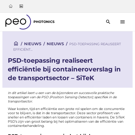
PHOTONICS
/
NIEUWS
/
NIEUWS
/
PSD-TOEPASSING REALISEERT
EFFICIËNT…
PSD-toepassing realiseert
efficiëntie bij containeroverslag in
de transportsector – SiTeK
In dit artikel leert u een van de bijzondere en succesvolle praktische
toepassingen van de PSD (
Position Sensing Detector
); specifiek in de
transportsector.
Waar kosten, tijd en efficiëntie een grote rol spelen om de concurrentie
voor te blijven, is dat in de transportsector. Deze sector profiteert van
sneller en efficiënter laden en lossen van containers in havens. De
SiTeK
PSD’s zijn van groot belang bij het optimaliseren van de efficiëntie van
containerbehandeling.