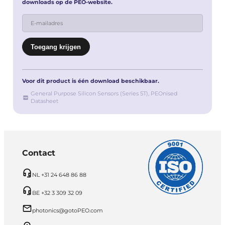
downloads op de PEO-website.
Voor dit product is één download beschikbaar.
General Purpose Silicon Sensors (Series 5T), PEOnised
Datasheet
Contact
NL +31 24 648 86 88
BE +32 3 309 32 09
photonics@gotoPEO.com