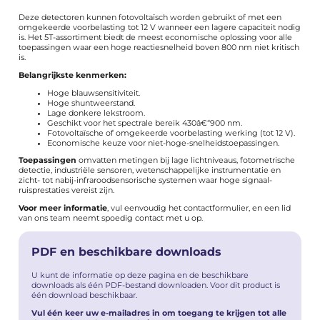
Deze detectoren kunnen fotovoltaïsch worden gebruikt of met een
omgekeerde voorbelasting tot 12 V wanneer een lagere capaciteit nodig
is. Het 5T-assortiment biedt de meest economische oplossing voor alle
toepassingen waar een hoge reactiesnelheid boven 800 nm niet kritisch
is.
Belangrijkste kenmerken:
Hoge blauwsensitiviteit.
Hoge shuntweerstand.
Lage donkere lekstroom.
Geschikt voor het spectrale bereik 430â€“900 nm.
Fotovoltaïsche of omgekeerde voorbelasting werking (tot 12 V).
Economische keuze voor niet-hoge-snelheidstoepassingen.
Toepassingen
omvatten metingen bij lage lichtniveaus, fotometrische
detectie, industriële sensoren, wetenschappelijke instrumentatie en
zicht- tot nabij-infraroodsensorische systemen waar hoge signaal-
ruisprestaties vereist zijn.
Voor meer informatie
, vul eenvoudig het
contactformulier
, en een lid
van ons team neemt spoedig contact met u op.
PDF en beschikbare downloads
U kunt de informatie op deze pagina en de beschikbare
downloads als één PDF-bestand downloaden. Voor dit product is
één download beschikbaar.
Vul één keer uw e-mailadres in om toegang te krijgen tot alle