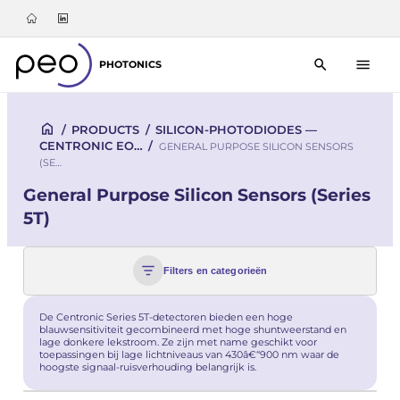
PHOTONICS
/
PRODUCTS
/
SILICON-PHOTODIODES —
CENTRONIC EO…
/
GENERAL PURPOSE SILICON SENSORS
(SE…
General Purpose Silicon Sensors (Series
5T)
Filters en categorieën
De Centronic Series 5T-detectoren bieden een hoge
blauwsensitiviteit gecombineerd met hoge shuntweerstand en
lage donkere lekstroom. Ze zijn met name geschikt voor
toepassingen bij lage lichtniveaus van 430â€“900 nm waar de
hoogste signaal-ruisverhouding belangrijk is.