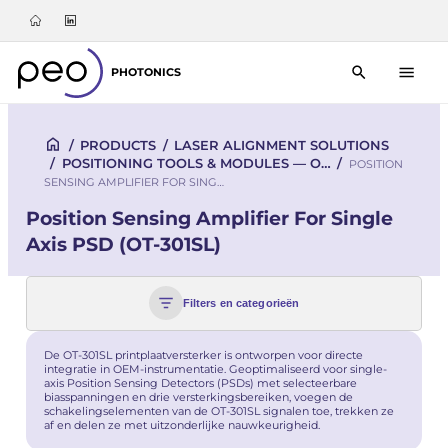
PHOTONICS
/
PRODUCTS
/
LASER ALIGNMENT SOLUTIONS
/
POSITIONING TOOLS & MODULES — O…
/
POSITION
SENSING AMPLIFIER FOR SING…
Position Sensing Amplifier For Single
Axis PSD (OT-301SL)
Filters en categorieën
De OT-301SL printplaatversterker is ontworpen voor directe
integratie in OEM-instrumentatie. Geoptimaliseerd voor single-
axis Position Sensing Detectors (PSDs) met selecteerbare
biasspanningen en drie versterkingsbereiken, voegen de
schakelingselementen van de OT-301SL signalen toe, trekken ze
af en delen ze met uitzonderlijke nauwkeurigheid.