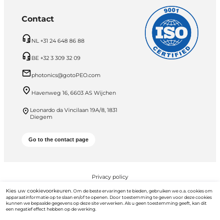
Contact
NL +31 24 648 86 88
BE +32 3 309 32 09
photonics@gotoPEO.com
Havenweg 16, 6603 AS Wijchen
Leonardo da Vincilaan 19A/8, 1831
Diegem
Go to the contact page
Privacy policy
Kies uw cookievoorkeuren.
Om de beste ervaringen te bieden, gebruiken we o.a. cookies om
PEO B.V. © 2026 Alle rechten voorbehouden
apparaatinformatie op te slaan en/of te openen. Door toestemming te geven voor deze cookies
kunnen we bepaalde gegevens op deze site verwerken. Als u geen toestemming geeft, kan dit
een negatief effect hebben op de werking.