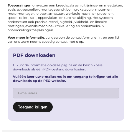
Toepassingen
omvatten een breed scala aan uitlijnings- en meettaken,
zoals as-, versneller-, montageband-, boring-, katapult-, motor- en
motormontage-, roltrap-, armatuur-, werktuigmachine-, propeller-,
spoor-, roller-, spil-, oppervlakte- en turbine-uitlijning. Het systeem
ondersteunt ook precisie-rechtlijnigheid-, vlakheid- en lineaire
metingen, evenals machine-uitnivellering en onderzoeks- &
ontwikkelings toepassingen.
Voor meer informatie
, vul gewoon de
contactformulier
in, en een lid
van ons team neemt spoedig contact met u op.
PDF downloaden
U kunt de informatie op deze pagina en de beschikbare
downloads als één PDF-bestand downloaden.
Vul één keer uw e-mailadres in om toegang te krijgen tot alle
downloads op de PEO-website.