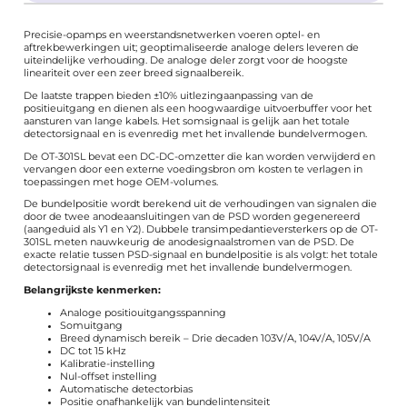
Precisie-opamps en weerstandsnetwerken voeren optel- en
aftrekbewerkingen uit; geoptimaliseerde analoge delers leveren de
uiteindelijke verhouding. De analoge deler zorgt voor de hoogste
lineariteit over een zeer breed signaalbereik.
De laatste trappen bieden ±10% uitlezingaanpassing van de
positieuitgang en dienen als een hoogwaardige uitvoerbuffer voor het
aansturen van lange kabels. Het somsignaal is gelijk aan het totale
detectorsignaal en is evenredig met het invallende bundelvermogen.
De OT-301SL bevat een DC-DC-omzetter die kan worden verwijderd en
vervangen door een externe voedingsbron om kosten te verlagen in
toepassingen met hoge OEM-volumes.
De bundelpositie wordt berekend uit de verhoudingen van signalen die
door de twee anodeaansluitingen van de PSD worden gegenereerd
(aangeduid als Y1 en Y2). Dubbele transimpedantieversterkers op de OT-
301SL meten nauwkeurig de anodesignaalstromen van de PSD. De
exacte relatie tussen PSD-signaal en bundelpositie is als volgt: het totale
detectorsignaal is evenredig met het invallende bundelvermogen.
Belangrijkste kenmerken:
Analoge positiouitgangsspanning
Somuitgang
Breed dynamisch bereik – Drie decaden 103V/A, 104V/A, 105V/A
DC tot 15 kHz
Kalibratie-instelling
Nul-offset instelling
Automatische detectorbias
Positie onafhankelijk van bundelintensiteit