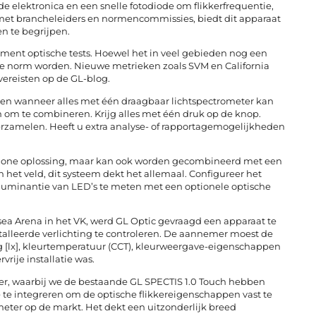
de elektronica en een snelle fotodiode om flikkerfrequentie,
g met brancheleiders en normencommissies, biedt dit apparaat
n te begrijpen.
timent optische tests. Hoewel het in veel gebieden nog een
 de norm worden. Nieuwe metrieken zoals SVM en California
vereisten op de GL-blog.
en wanneer alles met één draagbaar lichtspectrometer kan
om te combineren. Krijg alles met één druk op de knop.
 verzamelen. Heeft u extra analyse- of rapportagemogelijkheden
ndalone oplossing, maar kan ook worden gecombineerd met een
in het veld, dit systeem dekt het allemaal. Configureer het
fs luminantie van LED’s te meten met een optionele optische
elsea Arena in het VK, werd GL Optic gevraagd een apparaat te
alleerde verlichting te controleren. De aannemer moest de
ng [lx], kleurtemperatuur (CCT), kleurweergave-eigenschappen
rvrije installatie was.
cker, waarbij we de bestaande GL SPECTIS 1.0 Touch hebben
e te integreren om de optische flikkereigenschappen vast te
meter op de markt. Het dekt een uitzonderlijk breed