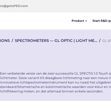
ics@gotoPEO.com
Product
Start R&D-p
Afstand- & positiedetectoren
IONS
/
SPECTROMETERS — GL OPTIC | LIGHT ME…
/
Silicon-photodiodes — Centronic E
GL S
Distance & Position Detectors
Photon Detection / SPAD Imaging
Light Measurement Solutions
Laser Alignment Solutions
Een verbeterde versie van de zeer succesvolle GL SPECTIS 1.0 Touch s
lichtmeter. Deze variant tilt draagbare lichtmeting naar een nieuw n
innovatieve lichtspectrometerinstrument kan nu naast het uitgebre
standaard fotometrische en kolorimetrische waarden voor kleur en in
lichtflikkering meten, en dat allemaal binnen enkele seconden.