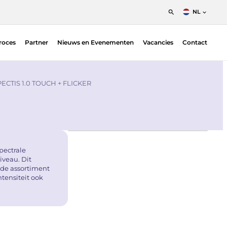
NL
English
roces
Partner
Nieuws en Evenementen
Vacancies
Contact
Nederlands
Francais
Position Sensitive Detectors (PSDs)
O |
PSD Electronics
PECTIS 1.0 TOUCH + FLICKER
pectrale
iveau. Dit
ide assortiment
tensiteit ook