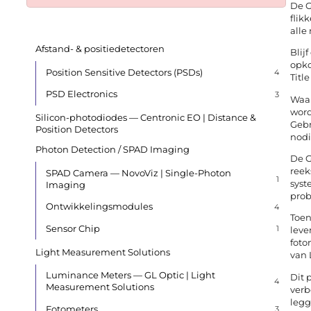
De G
flik
alle
Afstand- & positiedetectoren
Blij
opko
Position Sensitive Detectors (PSDs)
4
Titl
PSD Electronics
3
Waar
word
Silicon-photodiodes — Centronic EO | Distance &
Gebr
Position Detectors
nodi
Photon Detection / SPAD Imaging
De G
reek
SPAD Camera — NovoViz | Single-Photon
1
syst
Imaging
prob
Ontwikkelingsmodules
4
Toen
Sensor Chip
1
leve
foto
Light Measurement Solutions
van 
Luminance Meters — GL Optic | Light
Dit 
4
Measurement Solutions
verb
legg
Fotometers
3