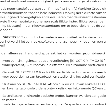
uentiebereik met nauwkeurigheid gelijk aan sommige laboratorium
ptic neemt actief deel aan een Philips (nu Signify) Working Group die
kermetrieknormen voor de hele industrie. Dankzij deze directe sam
keurigheid te vergelijken en te evalueren met de referentiestandaa
wste flikkermetrieken opnemen zoals flikkerindex, flikkerpercent e
bility Measure) — een nieuwe standaard om te beoordelen hoe de ver
vloeden.
L SPECTIS 1.0 Touch + Flicker meter is een intuïtief bedienbare touc
voor het veld. Met een reeks software-analysemogelijkheden en een uit
elf.
 dan alleen een handheld apparaat, het kan worden gecombineerd m
Meet verlichtingsinstallaties om verlichting [lx], CCT, CRI, TM 30-15 f
flikkerpercent, SVM voor visuele effecten, en circadiane metrieken z
Gebruik GL SPECTIS 1.0 Touch + Flicker lichtspectrometer om zeer h
voor beoordeling van broadcast- en studiolicht. Inclusief verificati
Sluit aan op GL OPTI SPHERE 48 om flux en kleur van enkele LED’s 
en kwaliteitscontrole tijdens ontwikkeling en inkomende QC van 
Beschikbare luminantie optische probes kunnen worden aangeslot
te meten
zoals displays, schermen en backlights. De spectrometer downloa