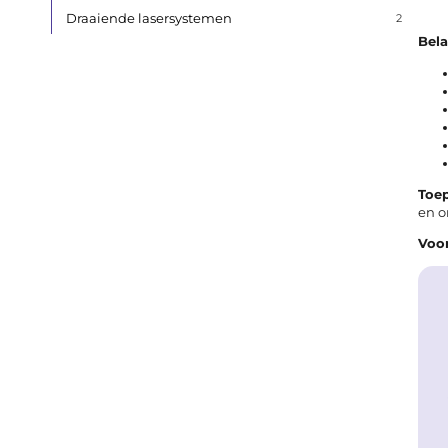
Draaiende lasersystemen
2
Bel
Toe
en o
Voo