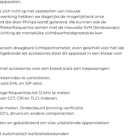
apparaten.
 zich richt op het vaststellen van nieuwe
enwerking hebben we dagelijks de mogelijkheid onze
rd die door Philips wordt geleverd. We kunnen ook de
n flikkerfrequentie samen met de nieuwste SVM (Stroboscopic
lichting de menselijke zichtbaarheidsprestaties kan
hscreen draagbare lichtspectrometer, even geschikt voor het lab
gebreide set accessoires staat dit apparaat in een klasse voor
et accessoires voor een breed scala aan toepassingen:
likkerindex te controleren,
oals EML en S/P-ratio.
oge frequenties tot 12 kHz te meten
e van CCT, CRI en TLCI-indexen.
te meten. Ondersteunt binning-verificatie
LED’s, drivers en andere componenten.
en en gekalibreerd om vlak uitstralende oppervlakken
dt automatisch kalibratiebestanden