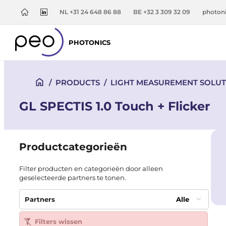
NL +31 24 648 86 88
BE +32 3 309 32 09
photon
PHOTONICS
/
PRODUCTS
/
LIGHT MEASUREMENT SOLUT
GL SPECTIS 1.0 Touch + Flicker
Productcategorieën
Filter producten en categorieën door alleen
geselecteerde partners te tonen.
Partners
Alle
Filters wissen