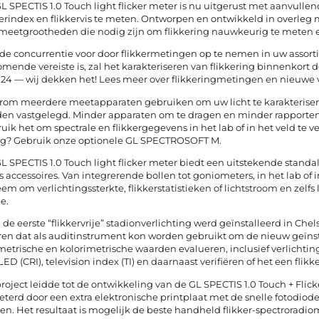
L SPECTIS 1.0 Touch light flicker meter is nu uitgerust met aanvullen
kerindex en flikkervis te meten. Ontworpen en ontwikkeld in overle
 meetgrootheden die nodig zijn om flikkering nauwkeurig te meten e
f de concurrentie voor door flikkermetingen op te nemen in uw assor
mende vereiste is, zal het karakteriseren van flikkering binnenkort
e 24 — wij dekken het! Lees meer over flikkeringmetingen en nieuwe 
om meerdere meetapparaten gebruiken om uw licht te karakteriser
en vastgelegd. Minder apparaten om te dragen en minder rapporten 
uik het om spectrale en flikkergegevens in het lab of in het veld te
g? Gebruik onze optionele GL SPECTROSOFT M.
L SPECTIS 1.0 Touch light flicker meter biedt een uitstekende sta
s accessoires. Van integrerende bollen tot goniometers, in het lab of 
eem om verlichtingssterkte, flikkerstatistieken of lichtstroom en zel
e.
 de eerste “flikkervrije” stadionverlichting werd geïnstalleerd in Ch
ren dat als auditinstrument kon worden gebruikt om de nieuw geïnst
metrische en kolorimetrische waarden evalueren, inclusief verlichti
LED (CRI), television index (TI) en daarnaast verifiëren of het een flikke
project leidde tot de ontwikkeling van de GL SPECTIS 1.0 Touch + Fli
eterd door een extra elektronische printplaat met de snelle fotodiod
en. Het resultaat is mogelijk de beste handheld flikker-spectroradio