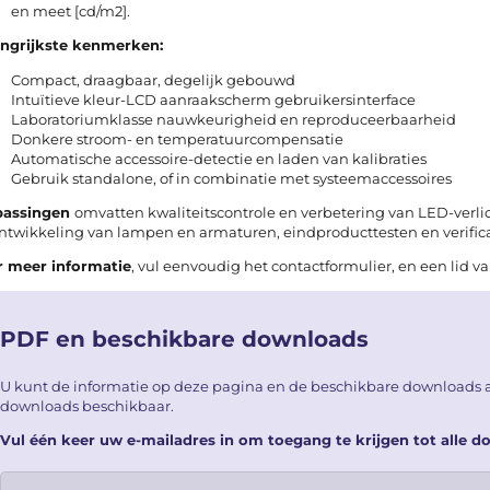
en meet [cd/m2].
angrijkste kenmerken:
Compact, draagbaar, degelijk gebouwd
Intuïtieve kleur-LCD aanraakscherm gebruikersinterface
Laboratoriumklasse nauwkeurigheid en reproduceerbaarheid
Donkere stroom- en temperatuurcompensatie
Automatische accessoire-detectie en laden van kalibraties
Gebruik standalone, of in combinatie met systeemaccessoires
passingen
omvatten kwaliteitscontrole en verbetering van LED-ver
ntwikkeling van lampen en armaturen, eindproducttesten en verificat
r meer informatie
, vul eenvoudig het
contactformulier
, en een lid 
PDF en beschikbare downloads
U kunt de informatie op deze pagina en de beschikbare downloads a
downloads beschikbaar.
Vul één keer uw e-mailadres in om toegang te krijgen tot alle 