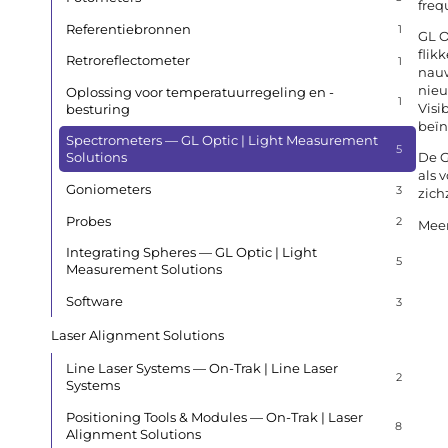
freq
Referentiebronnen
1
GL O
flik
Retroreflectometer
1
nauw
nieu
Oplossing voor temperatuurregeling en -
1
Visi
besturing
beïn
Spectrometers — GL Optic | Light Measurement
5
De G
Solutions
als 
Goniometers
3
zichz
Probes
2
Meer
Integrating Spheres — GL Optic | Light
5
Measurement Solutions
Software
3
Laser Alignment Solutions
Line Laser Systems — On-Trak | Line Laser
2
Systems
Positioning Tools & Modules — On-Trak | Laser
8
Alignment Solutions