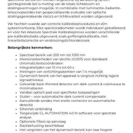
geïntegreerde bol is meting van de totale lichtstroom en
stralingsvermogen mogelijk. In combinatie met luminantie-/radiantie-
telescoopsondes kan gespecialiseerde evaluatie van optische
stralingsgerelateerde risico’s en lichtkwaliteit worden uitgevoerd.
We hechten waarde aan correcte kalibratieprocedures en slim
systeemontwerp. Elke spectroradiometer wordt individueel gekalibreerd
en vóór het Absolute Spectrale Kalibratieproces worden verschillende
pre-kalibratiestadia uitgevoerd, zoals golflengtekalibratie, niet-
lineariteitscorrectie en verstrooiingslichtonderzoek.
Belangrijkste kenmerken:
Spectraal bereik van 200 nm tot 1050 nm
Meetonzekerheden van slechts ±0.0015 voor standaard
chromaticiteitscoördinaten
Integratietijden van 10 ms tot 60 s
Metingen van verlichtingssterkten van 1 lx mogelijk
Dynamisch bereik van het apparaat is vergroot richting lagere
signaalniveaus
Gekoelde back-thinned detector om dark current & ruisniveaus te
minimaliseren
Variabel optisch pad voor specifieke toepassingen
Sluiter – voor automatische dark current compensatie
Aanvullende sondes met snelle connector en automatische
detectie
Ethernet-verbinding
Toegewijde GL AUTOMATION 4.0 M software voor spectrale
analyse
Optionele filters op aanvraag
Rackbehuizing beschikbaar
Het vergroten van het dynamisch bereik kan naar hogere