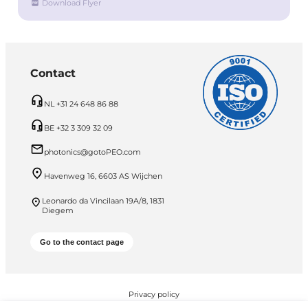
Download Flyer
Contact
NL +31 24 648 86 88
BE +32 3 309 32 09
photonics@gotoPEO.com
Havenweg 16, 6603 AS Wijchen
Leonardo da Vincilaan 19A/8, 1831
Diegem
Go to the contact page
Privacy policy