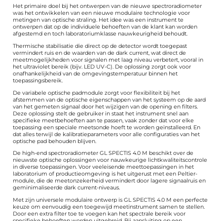
Het primaire doel bij het ontwerpen van de nieuwe spectroradiometer
was het ontwikkelen van een nieuwe modulaire technologie voor
metingen van optische straling. Het idee was een instrument te
ontwerpen dat op de individuele behoeften van de klant kan worden
afgestemd en toch laboratoriumklasse nauwkeurigheid behoudt.
Thermische stabilisatie die direct op de detector wordt toegepast
vermindert ruis en de waarden van de dark current, wat direct de
meetmogelijkheden voor signalen met laag niveau verbetert, vooral in
het ultraviolet bereik (bijv. LED UV-C). De oplossing zorgt ook voor
onafhankelijkheid van de omgevings­temperatuur binnen het
toepassingsbereik.
De variabele optische padmodule zorgt voor flexibiliteit bij het
afstemmen van de optische eigenschappen van het systeem op de aard
van het gemeten signaal door het wijzigen van de opening en filters.
Deze oplossing stelt de gebruiker in staat het instrument snel aan
specifieke meetbehoeften aan te passen, vaak zonder dat voor elke
toepassing een speciale meetsonde hoeft te worden geïnstalleerd. En
dat alles terwijl de kalibratieparameters voor alle configuraties van het
optische pad behouden blijven.
De high-end spectroradiometer GL SPECTIS 4.0 M beschikt over de
nieuwste optische oplossingen voor nauwkeurige lichtkwaliteitscontrole
in diverse toepassingen. Voor veeleisende meettoepassingen in het
laboratorium of productieomgeving is het uitgerust met een Peltier-
module, die de meetonzekerheid vermindert door lagere signaalruis en
geminimaliseerde dark current-niveaus.
Met zijn universele modulaire ontwerp is GL SPECTIS 4.0 M een perfecte
keuze om eenvoudig een toegewijd meetinstrument samen te stellen.
Door een extra filter toe te voegen kan het spectrale bereik voor
specifieke behoeften worden uitgebreid. Bij aansluiting op een