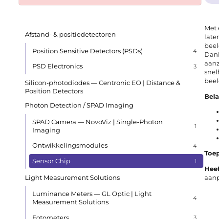
Met 
Afstand- & positiedetectoren
late
beel
Position Sensitive Detectors (PSDs)
4
Dank
aanz
PSD Electronics
3
snel
beel
Silicon-photodiodes — Centronic EO | Distance &
Position Detectors
Bela
Photon Detection / SPAD Imaging
SPAD Camera — NovoViz | Single-Photon
1
Imaging
Ontwikkelingsmodules
4
Toe
Sensor Chip
1
Heef
Light Measurement Solutions
aanp
Luminance Meters — GL Optic | Light
4
Measurement Solutions
Fotometers
3