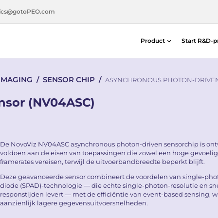
ics@gotoPEO.com
Product
Start R&D-p
Afstand- & positiedetectoren
 IMAGING
/
SENSOR CHIP
/
Silicon-photodiodes — Centronic E
ASYNCHRONOUS PHOTON-DRIVEN
Distance & Position Detectors
nsor (NV04ASC)
Photon Detection / SPAD Imaging
Light Measurement Solutions
Laser Alignment Solutions
De NovoViz NV04ASC asynchronous photon-driven sensorchip is on
voldoen aan de eisen van toepassingen die zowel een hoge gevoelig
framerates vereisen, terwijl de uitvoerbandbreedte beperkt blijft.
Deze geavanceerde sensor combineert de voordelen van single-pho
diode (SPAD)-technologie — die echte single-photon-resolutie en sn
responstijden levert — met de efficiëntie van event-based sensing, wa
aanzienlijk lagere gegevensuitvoersnelheden.