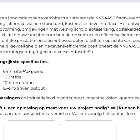
een innovatieve sensorarchitectuur streamt de NV04ASC foton-eve
ncy, allemaal via een standaard, kosteneffectieve interface. Het on
dvorming, omgevingen met weinig licht, dieptesensing, obstakeldete
zij de nieuwe architectuur bereikt de sensor een effectieve framerat
ienlijke prestatie- en efficiëntievoordelen biedt ten opzichte van 
heid, gevoeligheid en gegevens-efficiëntie positioneert de NV04ASC 
dvormingsuitdagingen in diverse industrieën.
ngrijkste specificaties:
64 x 48 SPAD pixels
100M fps
10ns resolution
Event-driven output
passingen
en industrieën zijn onder meer: machine vision, quantu
t u een oplossing op maat voor uw project nodig? Wij kunnen he
assen aan uw specifieke vereisten. Vul eenvoudig het
contact form
,