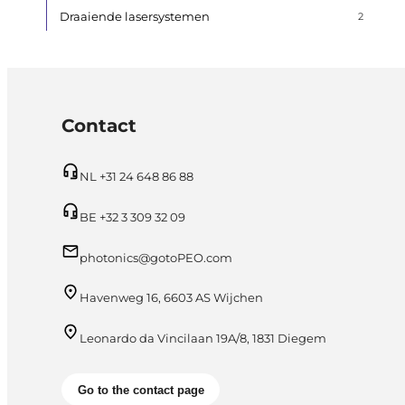
Draaiende lasersystemen
2
Contact
NL +31 24 648 86 88
BE +32 3 309 32 09
photonics@gotoPEO.com
Havenweg 16, 6603 AS Wijchen
Leonardo da Vincilaan 19A/8, 1831 Diegem
Go to the contact page