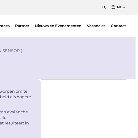
NL
English
roces
Partner
Nieuws en Evenementen
Vacancies
Contact
Nederlands
Francais
Position Sensitive Detectors (PSDs)
O |
PSD Electronics
 SENSOR (…
tworpen om te
heid als hogere
ton avalanche
elle
t resulteert in