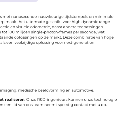
nts met nanoseconde-nauwkeurige tijdstempels en minimale
twerp maakt het uitermate geschikt voor high dynamic range-
ctie en visuele odometrie, naast andere toepassingen.
e tot 100 miljoen single-photon-frames per seconde, wat
bestaande oplossingen op de markt. Deze combinatie van hoge
als een veelzijdige oplossing voor next-generation
m imaging, medische beeldvorming en automotive.
t realiseren.
Onze R&D-ingenieurs kunnen onze technologie
 en een lid van ons team neemt spoedig contact met u op.