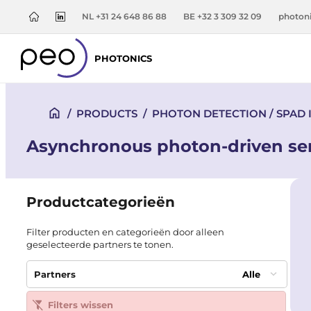
NL +31 24 648 86 88
BE +32 3 309 32 09
photon
PHOTONICS
/
PRODUCTS
/
PHOTON DETECTION / SPAD
Asynchronous photon-driven se
Productcategorieën
Filter producten en categorieën door alleen
geselecteerde partners te tonen.
Partners
Alle
Filters wissen