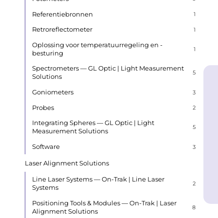
Referentiebronnen
1
Retroreflectometer
1
Oplossing voor temperatuurregeling en -
1
besturing
Spectrometers — GL Optic | Light Measurement
5
Solutions
Goniometers
3
Probes
2
Integrating Spheres — GL Optic | Light
5
Measurement Solutions
Software
3
Laser Alignment Solutions
Line Laser Systems — On-Trak | Line Laser
2
Systems
Positioning Tools & Modules — On-Trak | Laser
8
Alignment Solutions