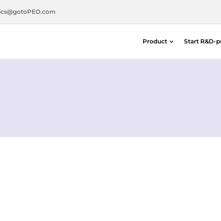
ics@gotoPEO.com
Product
Start R&D-p
Afstand- & positiedetectoren
Silicon-photodiodes — Centronic E
Distance & Position Detectors
Photon Detection / SPAD Imaging
Light Measurement Solutions
Laser Alignment Solutions