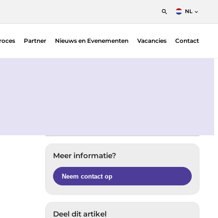
NL
English
roces
Partner
Nieuws en Evenementen
Vacancies
Contact
Nederlands
Francais
Position Sensitive Detectors (PSDs)
O |
PSD Electronics
Meer informatie?
Neem contact op
Deel dit artikel