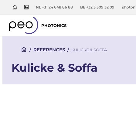
NL +31 24 648 86 88
BE +32 3 309 32 09
photon
PHOTONICS
/
REFERENCES
/
KULICKE & SOFFA
Kulicke & Soffa