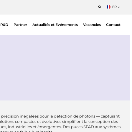
FR
English
s R&D
Partner
Actualités et Événements
Vacancies
Contact
Nederlands
Francais
ion
Detecteurs à Sensibilité de Position (PSDs)
ic EO |
PSD Electronics
n
SPAD
e précision inégalées pour la détection de photons — capturant
lutions compactes et évolutives simplifient la conception des
ques, industrielles et émergentes. Des puces SPAD aux systèmes
mesure en faible luminosité.