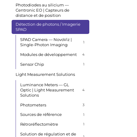
Photodiodes au silicium —
Centronic EO | Capteurs de
distance et de position
Détection de photons / Imagerie
SPAD
SPAD Camera — NovoViz |
1
Single-Photon Imaging
Modules de développement
4
Sensor Chip
1
Light Measurement Solutions
Luminance Meters — GL
Optic | Light Measurement
4
Solutions
Photometers
3
Sources de référence
1
Rétroréflectomètre
1
Solution de régulation et de
1