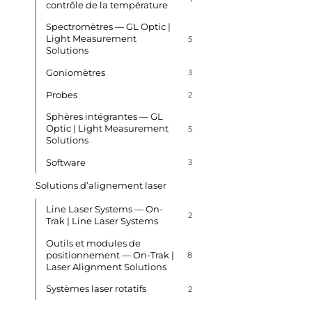
contrôle de la température
Spectromètres — GL Optic |
Light Measurement
5
Solutions
Goniomètres
3
Probes
2
Sphères intégrantes — GL
Optic | Light Measurement
5
Solutions
Software
3
Solutions d’alignement laser
Line Laser Systems — On-
2
Trak | Line Laser Systems
Outils et modules de
positionnement — On-Trak |
8
Laser Alignment Solutions
Systèmes laser rotatifs
2