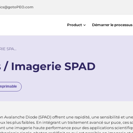
ics@gotoPEO.com
Product
Démarrer le processu
Détecteurs de distance et de posit
Photodiodes au silicium — Centron
IE SPA…
Capteurs de distance et de positio
 / Imagerie SPAD
Détection de photons / Imagerie 
Light Measurement Solutions
Solutions d’alignement laser
imprimable
n Avalanche Diode (SPAD) offrent une rapidité, une sensibilité et un
 les plus faibles. En intégrant un traitement avancé sur puce, ces so
ant une imagerie haute performance pour des applications scientifi
chnologie single-photon redéfinit ce qui est possible en imagerie et 