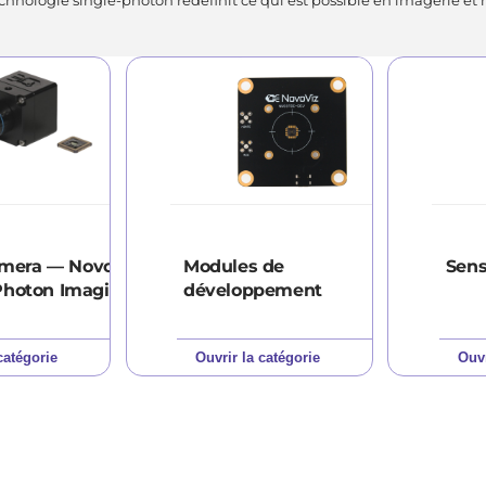
mera — NovoViz
Modules de
Sens
-Photon Imaging
développement
catégorie
Ouvrir la catégorie
Ouvr