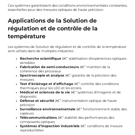
Ces systèmes garantissent des conditions environnementales constantes,
essentielles pour des mesures optiques de haute précision.
Applications de la Solution de
régulation et de contrôle de la
température
Les systèmes de Solution de régulation et de contrôle de la température
sont utilisés dans de multiples industries :
Recherche scientifique
â€“ stabilisation d’expériences optiques
sensibles
Fabrication de semi-conducteurs
â€“ maintien de la
cohérence des processus
Spectroscopie et analyse
â€“ garantie de la précision des
mesures
Test d’éclairage et d’affichage
â€“ contrôle des conditions
thermiques pour les LED et les écrans
Médical et sciences de la vie
â€“ systèmes d’imagerie et de
diagnostic
Défense et sécurité
â€“ instrumentation optique de haute
précision
Surveillance environnementale
â€“ fonctionnement stable des
capteurs
Télécommunications
â€“ stabilité des performances des
composants optiques
Systèmes d’inspection industriels
â€“ conditions de mesure
reproductibles