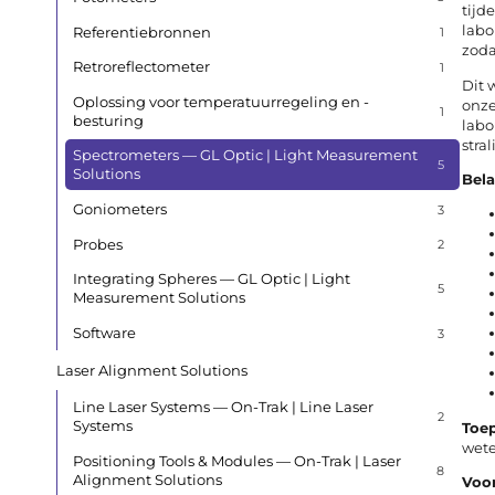
tijd
labo
Referentiebronnen
1
zoda
Retroreflectometer
1
Dit 
Oplossing voor temperatuurregeling en -
onze
1
besturing
labo
stra
Spectrometers — GL Optic | Light Measurement
5
Solutions
Bel
Goniometers
3
Probes
2
Integrating Spheres — GL Optic | Light
5
Measurement Solutions
Software
3
Laser Alignment Solutions
Line Laser Systems — On-Trak | Line Laser
2
Systems
Toe
wete
Positioning Tools & Modules — On-Trak | Laser
8
Alignment Solutions
Voo