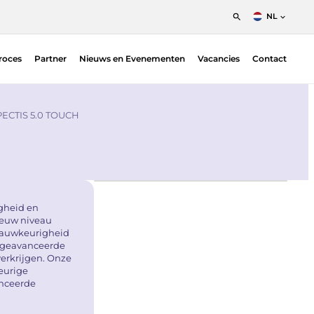
NL
English
roces
Partner
Nieuws en Evenementen
Vacancies
Contact
Nederlands
Francais
Position Sensitive Detectors (PSDs)
O |
PSD Electronics
PECTIS 5.0 TOUCH
igheid en
ieuw niveau
 nauwkeurigheid
t geavanceerde
verkrijgen. Onze
eurige
anceerde