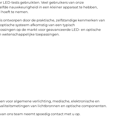
r LED-tests gebruikten. Veel gebruikers van onze
elfde nauwkeurigheid in een kleiner apparaat te hebben,
 hoeft te nemen.
 is ontworpen door de praktische, zelfstandige kenmerken van
 optische systeem afkomstig van een typisch
lossingen op de markt voor geavanceerde LED- en optische
en wetenschappelijke toepassingen.
n voor algemene verlichting, medische, elektronische en
waliteitsmetingen van lichtbronnen en optische componenten.
id van ons team neemt spoedig contact met u op.