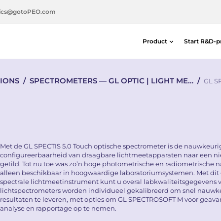
ics@gotoPEO.com
Product
Start R&D-p
Afstand- & positiedetectoren
IONS
/
SPECTROMETERS — GL OPTIC | LIGHT ME…
/
Silicon-photodiodes — Centronic E
GL S
Distance & Position Detectors
Photon Detection / SPAD Imaging
Light Measurement Solutions
Laser Alignment Solutions
Met de GL SPECTIS 5.0 Touch optische spectrometer is de nauwkeur
configureerbaarheid van draagbare lichtmeetapparaten naar een n
getild. Tot nu toe was zo’n hoge photometrische en radiometrische
alleen beschikbaar in hoogwaardige laboratoriumsystemen. Met di
spectrale lichtmeetinstrument kunt u overal labkwaliteitsgegevens 
lichtspectrometers worden individueel gekalibreerd om snel nauwk
resultaten te leveren, met opties om GL SPECTROSOFT M voor geav
analyse en rapportage op te nemen.