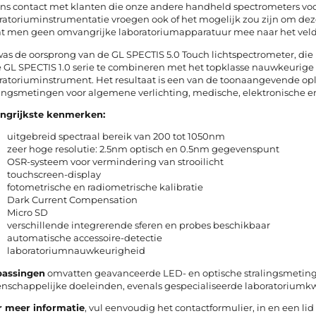
ens contact met klanten die onze andere handheld spectrometers voo
ratoriuminstrumentatie vroegen ook of het mogelijk zou zijn om dez
t men geen omvangrijke laboratoriumapparatuur mee naar het veld
was de oorsprong van de GL SPECTIS 5.0 Touch lichtspectrometer, die
 GL SPECTIS 1.0 serie te combineren met het topklasse nauwkeurige
ratoriuminstrument. Het resultaat is een van de toonaangevende op
lingsmetingen voor algemene verlichting, medische, elektronische 
angrijkste kenmerken:
uitgebreid spectraal bereik van 200 tot 1050nm
zeer hoge resolutie: 2.5nm optisch en 0.5nm gegevenspunt
OSR-systeem voor vermindering van strooilicht
touchscreen-display
fotometrische en radiometrische kalibratie
Dark Current Compensation
Micro SD
verschillende integrerende sferen en probes beschikbaar
automatische accessoire-detectie
laboratoriumnauwkeurigheid
passingen
omvatten geavanceerde LED- en optische stralingsmetinge
nschappelijke doeleinden, evenals gespecialiseerde laboratoriumk
r meer informatie
, vul eenvoudig het
contactformulier
, in en een l