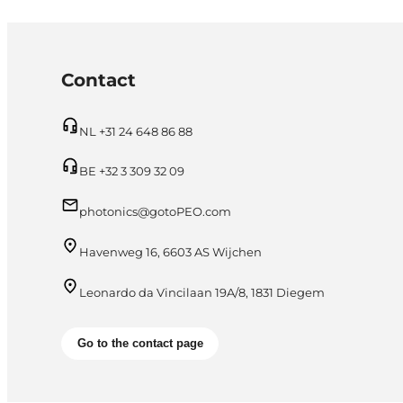
Contact
NL +31 24 648 86 88
BE +32 3 309 32 09
photonics@gotoPEO.com
Havenweg 16, 6603 AS Wijchen
Leonardo da Vincilaan 19A/8, 1831 Diegem
Go to the contact page