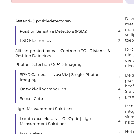
Deze
Afstand- & positiedetectoren
met 
maak
Position Sensitive Detectors (PSDs)
4
veil
toep
PSD Electronics
3
De G
Silicon-photodiodes — Centronic EO | Distance &
die 
Position Detectors
die 
Photon Detection / SPAD Imaging
nive
SPAD Camera — NovoViz | Single-Photon
De d
1
Imaging
prak
heef
Ontwikkelingsmodules
4
Slui
gem
Sensor Chip
1
Met 
Light Measurement Solutions
inte
sfer
Luminance Meters — GL Optic | Light
4
risic
Measurement Solutions
Het 
Fotometers
3