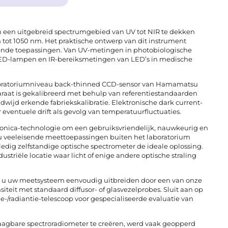
 een uitgebreid spectrumgebied van UV tot NIR te dekken
tot 1050 nm. Het praktische ontwerp van dit instrument
lende toepassingen. Van UV-metingen in photobiologische
 LED-lampen en IR-bereiksmetingen van LED’s in medische
laboratoriumniveau back-thinned CCD-sensor van Hamamatsu
paraat is gekalibreerd met behulp van referentiestandaarden
ldwijd erkende fabriekskalibratie. Elektronische dark current-
ventuele drift als gevolg van temperatuurfluctuaties.
tonica-technologie om een gebruiksvriendelijk, nauwkeurig en
 u veeleisende meettoepassingen buiten het laboratorium
lledig zelfstandige optische spectrometer de ideale oplossing.
ustriële locatie waar licht of enige andere optische straling
nt u uw meetsysteem eenvoudig uitbreiden door een van onze
siteit met standaard diffusor- of glasvezelprobes. Sluit aan op
-/radiantie-telescoop voor gespecialiseerde evaluatie van
draagbare spectroradiometer te creëren, werd vaak geopperd