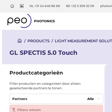
NL +31 24 648 86 88
BE +32 3 309 32 09
photon
PHOTONICS
/
PRODUCTS
/
LIGHT MEASUREMENT SOLUT
GL SPECTIS 5.0 Touch
Productcategorieën
Filter producten en categorieën door alleen
geselecteerde partners te tonen.
Partners
Alle
Filters wissen