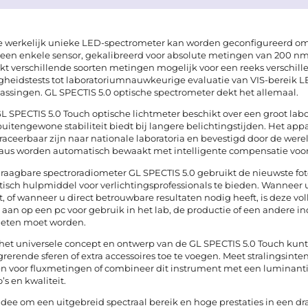
 werkelijk unieke LED-spectrometer kan worden geconfigureerd om
een enkele sensor, gekalibreerd voor absolute metingen van 200 nm 
t verschillende soorten metingen mogelijk voor een reeks verschil
igheidstests tot laboratoriumnauwkeurige evaluatie van VIS-bereik
assingen. GL SPECTIS 5.0 optische spectrometer dekt het allemaal.
L SPECTIS 5.0 Touch optische lichtmeter beschikt over een groot 
buitengewone stabiliteit biedt bij langere belichtingstijden. Het ap
traceerbaar zijn naar nationale laboratoria en bevestigd door de were
aus worden automatisch bewaakt met intelligente compensatie voor e
raagbare spectroradiometer GL SPECTIS 5.0 gebruikt de nieuwste fo
tisch hulpmiddel voor verlichtingsprofessionals te bieden. Wanneer
t, of wanneer u direct betrouwbare resultaten nodig heeft, is deze vo
t aan op een pc voor gebruik in het lab, de productie of een andere ind
eten moet worden.
het universele concept en ontwerp van de GL SPECTIS 5.0 Touch ku
grerende sferen of extra accessoires toe te voegen. Meet stralingsinten
en voor fluxmetingen of combineer dit instrument met een luminantie
o’s en kwaliteit.
idee om een uitgebreid spectraal bereik en hoge prestaties in een 