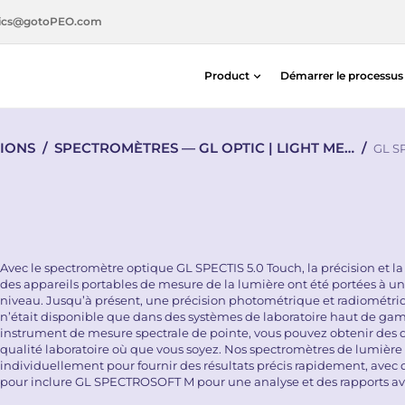
ics@gotoPEO.com
Product
Démarrer le processu
Détecteurs de distance et de posit
IONS
/
SPECTROMÈTRES — GL OPTIC | LIGHT ME…
/
Photodiodes au silicium — Centron
GL S
Capteurs de distance et de positio
Détection de photons / Imagerie 
Light Measurement Solutions
Solutions d’alignement laser
Avec le spectromètre optique GL SPECTIS 5.0 Touch, la précision et la
des appareils portables de mesure de la lumière ont été portées à 
niveau. Jusqu’à présent, une précision photométrique et radiométri
n’était disponible que dans des systèmes de laboratoire haut de ga
instrument de mesure spectrale de pointe, vous pouvez obtenir des
qualité laboratoire où que vous soyez. Nos spectromètres de lumière 
individuellement pour fournir des résultats précis rapidement, avec 
pour inclure GL SPECTROSOFT M pour une analyse et des rapports a