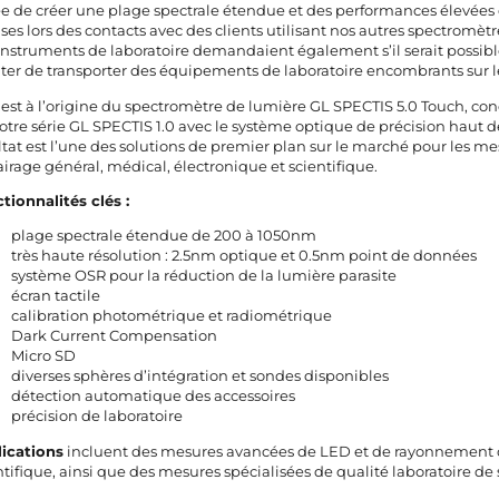
ée de créer une plage spectrale étendue et des performances élevée
ises lors des contacts avec des clients utilisant nos autres spectromè
instruments de laboratoire demandaient également s’il serait possibl
iter de transporter des équipements de laboratoire encombrants sur le
 est à l’origine du spectromètre de lumière GL SPECTIS 5.0 Touch, co
otre série GL SPECTIS 1.0 avec le système optique de précision haut 
ltat est l’une des solutions de premier plan sur le marché pour les
lairage général, médical, électronique et scientifique.
tionnalités clés :
plage spectrale étendue de 200 à 1050nm
très haute résolution : 2.5nm optique et 0.5nm point de données
système OSR pour la réduction de la lumière parasite
écran tactile
calibration photométrique et radiométrique
Dark Current Compensation
Micro SD
diverses sphères d’intégration et sondes disponibles
détection automatique des accessoires
précision de laboratoire
ications
incluent des mesures avancées de LED et de rayonnement op
ntifique, ainsi que des mesures spécialisées de qualité laboratoire 