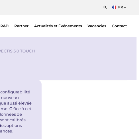
FR
English
s R&D
Partner
Actualités et Événements
Vacancies
Contact
Nederlands
Francais
ion
Detecteurs à Sensibilité de Position (PSDs)
ic EO |
PSD Electronics
PECTIS 5.0 TOUCH
n
SPAD
 configurabilité
un nouveau
que aussi élevée
mme. Grâce à cet
 données de
sont calibrés
des options
vancés.