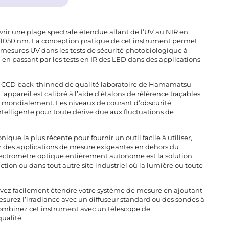
ir une plage spectrale étendue allant de l’UV au NIR en
à 1050 nm. La conception pratique de cet instrument permet
mesures UV dans les tests de sécurité photobiologique à
en passant par les tests en IR des LED dans des applications
ur CCD back-thinned de qualité laboratoire de Hamamatsu
’appareil est calibré à l’aide d’étalons de référence traçables
u mondialement. Les niveaux de courant d’obscurité
elligente pour toute dérive due aux fluctuations de
que la plus récente pour fournir un outil facile à utiliser,
vez des applications de mesure exigeantes en dehors du
spectromètre optique entièrement autonome est la solution
ction ou dans tout autre site industriel où la lumière ou toute
ouvez facilement étendre votre système de mesure en ajoutant
esurez l’irradiance avec un diffuseur standard ou des sondes à
combinez cet instrument avec un télescope de
ualité.