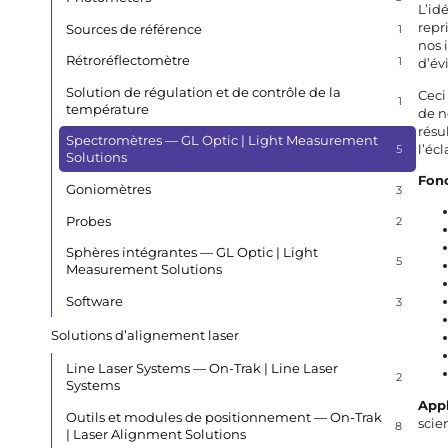
L’id
repr
Sources de référence
1
nos 
Rétroréflectomètre
1
d’év
Solution de régulation et de contrôle de la
Ceci
1
température
de n
résu
Spectromètres — GL Optic | Light Measurement
l’éc
5
Solutions
Fonc
Goniomètres
3
Probes
2
Sphères intégrantes — GL Optic | Light
5
Measurement Solutions
Software
3
Solutions d’alignement laser
Line Laser Systems — On-Trak | Line Laser
2
Systems
Appl
Outils et modules de positionnement — On-Trak
scie
8
| Laser Alignment Solutions