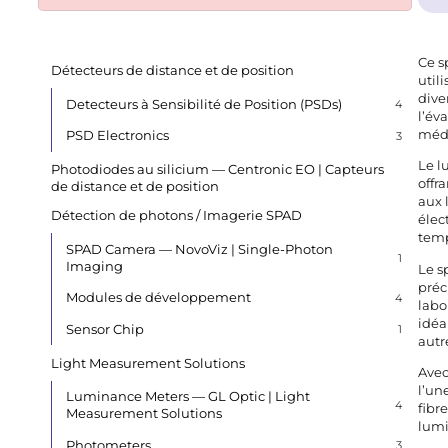
Ce s
Détecteurs de distance et de position
util
dive
Detecteurs à Sensibilité de Position (PSDs)
4
l’év
médi
PSD Electronics
3
Le l
Photodiodes au silicium — Centronic EO | Capteurs
offr
de distance et de position
aux 
Détection de photons / Imagerie SPAD
élec
temp
SPAD Camera — NovoViz | Single-Photon
1
Imaging
Le s
préc
Modules de développement
4
labo
idéa
Sensor Chip
1
autr
Light Measurement Solutions
Avec
l’un
Luminance Meters — GL Optic | Light
4
fibr
Measurement Solutions
lumi
Photometers
3