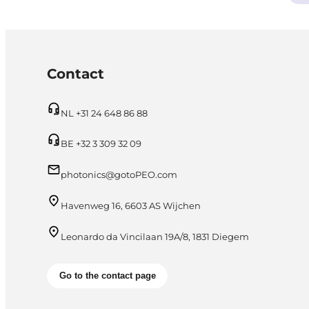
Contact
NL +31 24 648 86 88
BE +32 3 309 32 09
photonics@gotoPEO.com
Havenweg 16, 6603 AS Wijchen
Leonardo da Vincilaan 19A/8, 1831 Diegem
Go to the contact page