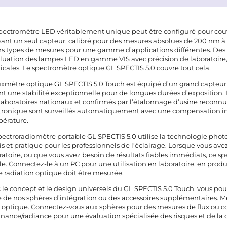
pectromètre LED véritablement unique peut être configuré pour couvr
isant un seul capteur, calibré pour des mesures absolues de 200 nm 
rs types de mesures pour une gamme d’applications différentes. Des 
aluation des lampes LED en gamme VIS avec précision de laboratoire, 
cales. Le spectromètre optique GL SPECTIS 5.0 couvre tout cela.
uxmètre optique GL SPECTIS 5.0 Touch est équipé d’un grand capte
ant une stabilité exceptionnelle pour de longues durées d’exposition. L
laboratoires nationaux et confirmés par l’étalonnage d’usine reconn
tronique sont surveillés automatiquement avec une compensation int
érature.
pectroradiomètre portable GL SPECTIS 5.0 utilise la technologie photoni
is et pratique pour les professionnels de l’éclairage. Lorsque vous a
ratoire, ou que vous avez besoin de résultats fiables immédiats, ce 
le. Connectez-le à un PC pour une utilisation en laboratoire, en produ
e radiation optique doit être mesurée.
 le concept et le design universels du GL SPECTIS 5.0 Touch, vous p
e de nos sphères d’intégration ou des accessoires supplémentaires. M
e optique. Connectez-vous aux sphères pour des mesures de flux ou 
nance/radiance pour une évaluation spécialisée des risques et de la q