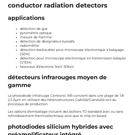
conductor radiation detectors
applications
détection de gaz
pyrométrie optique
mesure de flamme
détection de désignateur eyesafe
radiométrie
détection backscatter pour microscope électronique à balayage
(SEM)
détection pour microscope électronique en transmission balayée
(STEM)
faisceaux d’électrons 1keV-30keV
détecteurs infrarouges moyen de
gamme
La photodiode infrarouge Centronic 9IR convient dans une plage de 1.8-
2.3 Âµm en utilisant des hétérostructures GaAsSb/GaInAsSb lors du
processus de production.
Les options d’emballage incluent des boîtiers TO standard avec ou sans
refroidissement thermoélectrique ainsi que le chip on board.
photodiodes silicium hybrides avec
préamplificateur intégré