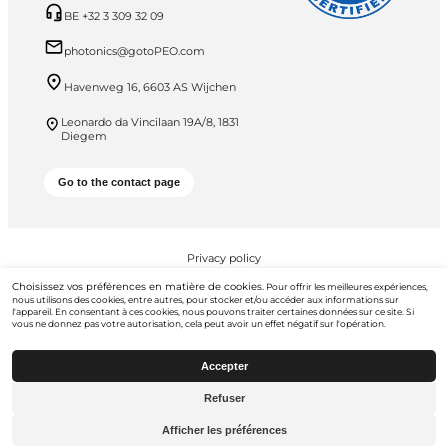
BE +32 3 309 32 09
photonics@gotoPEO.com
Havenweg 16, 6603 AS Wijchen
Leonardo da Vincilaan 19A/8, 1831
Diegem
Go to the contact page
Privacy policy
Choisissez vos préférences en matière de cookies.
Pour offrir les meilleures expériences,
PEO B.V. © 2026 Tous droits réservés
nous utilisons des cookies, entre autres, pour stocker et/ou accéder aux informations sur
l'appareil. En consentant à ces cookies, nous pouvons traiter certaines données sur ce site. Si
vous ne donnez pas votre autorisation, cela peut avoir un effet négatif sur l'opération.
Accepter
Refuser
Aller à
gotopeo.com
Afficher les préférences