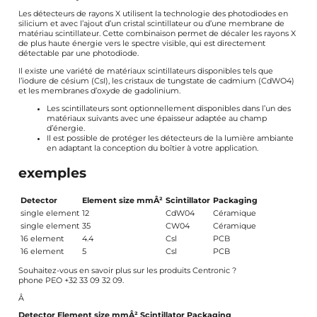
Les détecteurs de rayons X utilisent la technologie des photodiodes en
silicium et avec l’ajout d’un cristal scintillateur ou d’une membrane de
matériau scintillateur. Cette combinaison permet de décaler les rayons X
de plus haute énergie vers le spectre visible, qui est directement
détectable par une photodiode.
Il existe une variété de matériaux scintillateurs disponibles tels que
l’iodure de césium (CsI), les cristaux de tungstate de cadmium (CdWO4)
et les membranes d’oxyde de gadolinium.
Les scintillateurs sont optionnellement disponibles dans l’un des
matériaux suivants avec une épaisseur adaptée au champ
d’énergie.
Il est possible de protéger les détecteurs de la lumière ambiante
en adaptant la conception du boîtier à votre application.
exemples
Detector
Element size mmÂ²
Scintillator
Packaging
single element
12
CdW04
Céramique
single element
35
CW04
Céramique
16 element
4.4
Csl
PCB
16 element
5
Csl
PCB
Souhaitez-vous en savoir plus sur les produits Centronic ?
phone PEO +32 33 09 32 09.
Â
Detector
Element size mmÂ²
Scintillator
Packaging