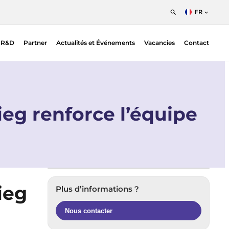
FR
English
s R&D
Partner
Actualités et Événements
Vacancies
Contact
Nederlands
Francais
ion
Detecteurs à Sensibilité de Position (PSDs)
ic EO |
PSD Electronics
n
ieg renforce l’équipe
SPAD
ieg
Plus d’informations ?
Nous contacter