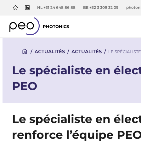
NL +31 24 648 86 88
BE +32 3 309 32 09
photon
PHOTONICS
/
ACTUALITÉS
/
ACTUALITÉS
/
LE SPÉCIALIST
Le spécialiste en éle
PEO
Le spécialiste en éle
renforce l’équipe PE