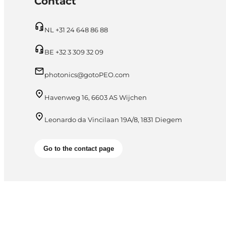
Contact
NL +31 24 648 86 88
BE +32 3 309 32 09
photonics@gotoPEO.com
Havenweg 16, 6603 AS Wijchen
Leonardo da Vincilaan 19A/8, 1831 Diegem
Go to the contact page