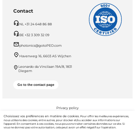
Contact
NL +31 24 648 86 88
BE +32 3 309 32 09
photonics@gotoPEO.com
Havenweg 16, 6603 AS Wijchen
Leonardo da Vincilaan 19A/8, 1831
Diegem
Go to the contact page
Privacy policy
Choisissez vos préférences en matière de cookies.
Pour offrir les meilleures expériences,
PEO B.V. © 2026 Tous droits réservés
nous utilisons des cookies, entre autres, pour stocker et/ou accéder aux informations sur
l'appareil. En consentant à ces cookies, nous pouvons traiter certaines données sur ce site. Si
vous ne donnez pas votre autorisation, cela peut avoir un effet négatif sur l'opération.