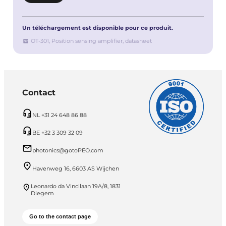
Un téléchargement est disponible pour ce produit.
OT-301, Position sensing amplifier, datasheet
Contact
NL +31 24 648 86 88
BE +32 3 309 32 09
photonics@gotoPEO.com
Havenweg 16, 6603 AS Wijchen
Leonardo da Vincilaan 19A/8, 1831
Diegem
Go to the contact page