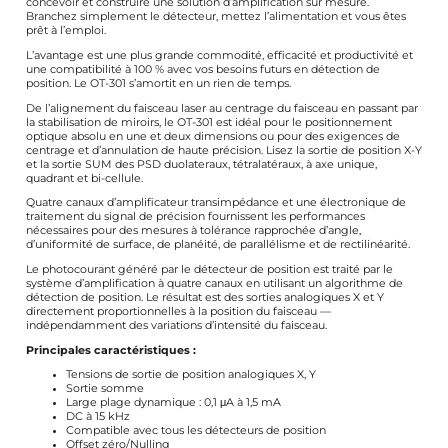
concevoir et construire une solution d’amplification sur mesure.
Branchez simplement le détecteur, mettez l’alimentation et vous êtes
prêt à l’emploi.
L’avantage est une plus grande commodité, efficacité et productivité et
une compatibilité à 100 % avec vos besoins futurs en détection de
position. Le OT-301 s’amortit en un rien de temps.
De l’alignement du faisceau laser au centrage du faisceau en passant par
la stabilisation de miroirs, le OT-301 est idéal pour le positionnement
optique absolu en une et deux dimensions ou pour des exigences de
centrage et d’annulation de haute précision. Lisez la sortie de position X-Y
et la sortie SUM des PSD duolateraux, tétralatéraux, à axe unique,
quadrant et bi-cellule.
Quatre canaux d’amplificateur transimpédance et une électronique de
traitement du signal de précision fournissent les performances
nécessaires pour des mesures à tolérance rapprochée d’angle,
d’uniformité de surface, de planéité, de parallélisme et de rectilinéarité.
Le photocourant généré par le détecteur de position est traité par le
système d’amplification à quatre canaux en utilisant un algorithme de
détection de position. Le résultat est des sorties analogiques X et Y
directement proportionnelles à la position du faisceau —
indépendamment des variations d’intensité du faisceau.
Principales caractéristiques :
Tensions de sortie de position analogiques X, Y
Sortie somme
Large plage dynamique : 0,1 μA à 1,5 mA
DC à 15 kHz
Compatible avec tous les détecteurs de position
Offset zéro/Nulling