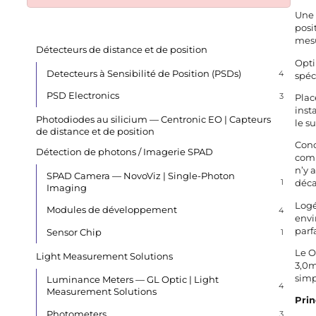
Une 
posi
mesu
Détecteurs de distance et de position
Opti
Detecteurs à Sensibilité de Position (PSDs)
4
spéc
PSD Electronics
3
Plac
inst
Photodiodes au silicium — Centronic EO | Capteurs
le s
de distance et de position
Conc
Détection de photons / Imagerie SPAD
comm
n’y 
SPAD Camera — NovoViz | Single-Photon
1
déca
Imaging
Logé
Modules de développement
4
envi
parf
Sensor Chip
1
Le O
Light Measurement Solutions
3,0m
simp
Luminance Meters — GL Optic | Light
4
Measurement Solutions
Prin
Photometers
3