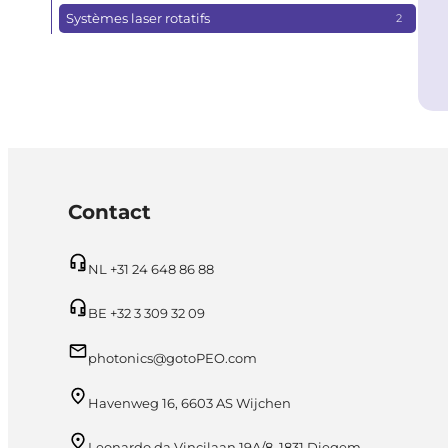
Systèmes laser rotatifs
2
Contact
NL +31 24 648 86 88
BE +32 3 309 32 09
photonics@gotoPEO.com
Havenweg 16, 6603 AS Wijchen
Leonardo da Vincilaan 19A/8, 1831 Diegem