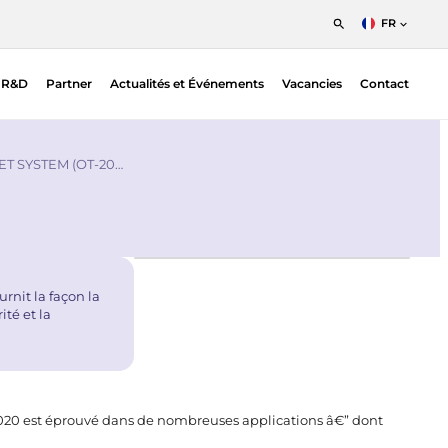
FR
English
s R&D
Partner
Actualités et Événements
Vacancies
Contact
Nederlands
Francais
ion
Detecteurs à Sensibilité de Position (PSDs)
ic EO |
PSD Electronics
T SYSTEM (OT-20…
n
SPAD
urnit la façon la
ité et la
-2020 est éprouvé dans de nombreuses applications â€” dont