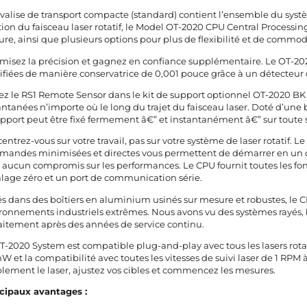
valise de transport compacte (standard) contient l’ensemble du syst
tion du faisceau laser rotatif, le Model OT-2020 CPU Central Processin
re, ainsi que plusieurs options pour plus de flexibilité et de commod
misez la précision et gagnez en confiance supplémentaire. Le OT-202
ifiées de manière conservatrice de 0,001 pouce grâce à un détecteur d
ez le RS1 Remote Sensor dans le kit de support optionnel OT-2020 
antanées n’importe où le long du trajet du faisceau laser. Doté d’une
upport peut être fixé fermement â€” et instantanément â€” sur toute 
entrez-vous sur votre travail, pas sur votre système de laser rotatif. 
andes minimisées et directes vous permettent de démarrer en un clin
a aucun compromis sur les performances. Le CPU fournit toutes les fon
lage zéro et un port de communication série.
s dans des boîtiers en aluminium usinés sur mesure et robustes, le C
ronnements industriels extrêmes. Nous avons vu des systèmes rayés, b
aitement après des années de service continu.
T-2020 System est compatible plug-and-play avec tous les lasers ro
W et la compatibilité avec toutes les vitesses de suivi laser de 1 RP
lement le laser, ajustez vos cibles et commencez les mesures.
cipaux avantages :