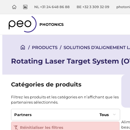
NL +31 24 648 86 88
BE +32 3 309 32 09
photon
PHOTONICS
/
PRODUCTS
/
SOLUTIONS D’ALIGNEMENT 
Rotating Laser Target System (O
Catégories de produits
Filtrez les produits et les catégories en n’affichant que les
partenaires sélectionnés.
Partners
Tous
Alim
beau
Réinitialiser les filtres