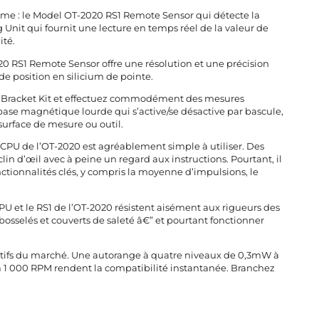
ème : le Model OT-2020 RS1 Remote Sensor qui détecte la
g Unit qui fournit une lecture en temps réel de la valeur de
ité.
0 RS1 Remote Sensor offre une résolution et une précision
e position en silicium de pointe.
BK Bracket Kit et effectuez commodément des mesures
 base magnétique lourde qui s’active/se désactive par bascule,
surface de mesure ou outil.
Le CPU de l’OT-2020 est agréablement simple à utiliser. Des
 d’œil avec à peine un regard aux instructions. Pourtant, il
ctionnalités clés, y compris la moyenne d’impulsions, le
PU et le RS1 de l’OT-2020 résistent aisément aux rigueurs des
osselés et couverts de saleté â€” et pourtant fonctionner
tatifs du marché. Une autorange à quatre niveaux de 0,3mW à
M à 1 000 RPM rendent la compatibilité instantanée. Branchez