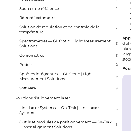
Sources de référence
1
Rétroréflectomètre
1
Solution de régulation et de contrôle de la
1
température
App
Spectromètres — GL Optic | Light Measurement
d’al
5
Solutions
plan
larg
Goniomètres
3
stoc
Probes
2
Pour
Sphères intégrantes — GL Optic | Light
5
Measurement Solutions
Software
3
Solutions d’alignement laser
Line Laser Systems — On-Trak | Line Laser
2
Systems
Outils et modules de positionnement — On-Trak
8
| Laser Alignment Solutions