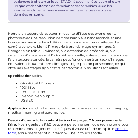
avalanche à photon unique (SPAD), à savoir la résolution photon
unique et des vitesses de fonctionnement rapides, avec les
avantages d’une caméra à événements — faibles débits de
données en sortie.
Notre architecture de capteur innovante diffuse des événements
photons avec une résolution de timestamp à la nanoseconde et une
latence via une interface USB conventionnelle et peu coûteuse. La
caméra convient bien à l’imagerie à grande plage dynamique, à
l’imagerie en faible luminosité, à la détection de profondeur, à la
détection d’obstacles et à l’odométrie visuelle, entre autres. En raison de
l’architecture avancée, la caméra peut fonctionner à un taux d’images
équivalent de 100 millions d’images single-photon par seconde, ce qui
offre des avantages significatifs par rapport aux solutions actuelles.
Spécifications clés :
64 x 48 SPAD pixels
100M fps
10ns resolution
Event-driven output
USB 3.0
Applications
and industries include: machine vision, quantum imaging,
medical imaging and automotive.
Besoin d’une solution adaptée à votre projet ? Nous pouvons le
faire.
Nos ingénieurs R&D peuvent personnaliser notre technologie pour
répondre à vos exigences spécifiques. Il vous suffit de remplir le
contact
form
, and a member of our team will be in touch shortly.