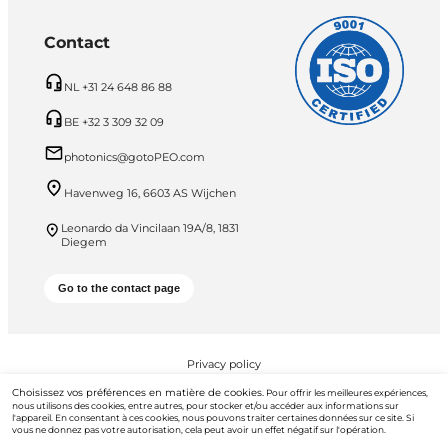
Contact
NL +31 24 648 86 88
BE +32 3 309 32 09
photonics@gotoPEO.com
Havenweg 16, 6603 AS Wijchen
Leonardo da Vincilaan 19A/8, 1831
Diegem
Go to the contact page
Privacy policy
Choisissez vos préférences en matière de cookies.
Pour offrir les meilleures expériences,
PEO B.V. © 2026 Tous droits réservés
nous utilisons des cookies, entre autres, pour stocker et/ou accéder aux informations sur
l'appareil. En consentant à ces cookies, nous pouvons traiter certaines données sur ce site. Si
vous ne donnez pas votre autorisation, cela peut avoir un effet négatif sur l'opération.