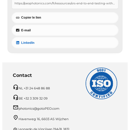
Copier le lien
E-mail
LinkedIn
Contact
NL +31 24 648 86 88
BE +32 3 309 32 09
photonics@gotoPEO.com
Havenweg 16, 6603 AS Wijchen
Leonardo da Vincilaan 19A/8, 1831