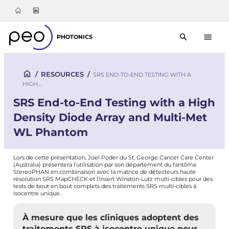
PHOTONICS
/
RESOURCES
/
SRS END-TO-END TESTING WITH A
HIGH…
SRS End-to-End Testing with a High
Density Diode Array and Multi-Met
WL Phantom
Lors de cette présentation, Joel Poder du St. George Cancer Care Center
(Australia) présentera l’utilisation par son département du fantôme
StereoPHAN en combinaison avec la matrice de détecteurs haute
résolution SRS MapCHECK et l’insert Winston-Lutz multi-cibles pour des
tests de bout en bout complets des traitements SRS multi-cibles à
isocentre unique.
À mesure que les cliniques adoptent des
traitements SRS à isocentre unique pour